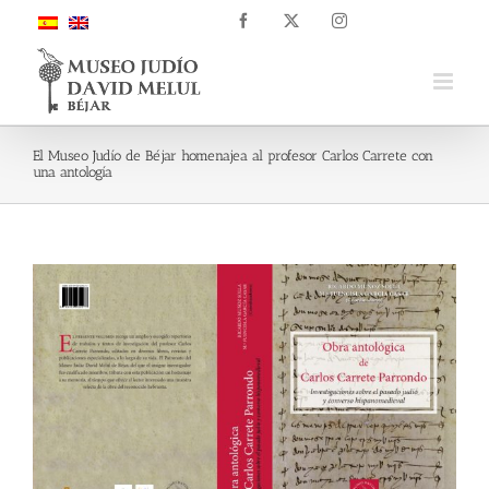
Skip
Facebook
X
Instagram
to
content
El Museo Judío de Béjar homenajea al profesor Carlos Carrete con
una antología
View
Larger
Image