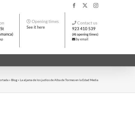
Facebook
X
Instagram
Opening times
on
Contact us
See it here
 St
923 410 539
lamanca)
(At opening times)
ap
by email
ortada
»
Blog
»
La aljama de los judíos de Alba de Tormes en la Edad Media