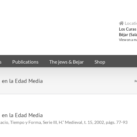
Locati
Los Curas
Béjar (Sa
View on a m
s
Publications
The jews & Bejar
Shop
s en la Edad Media
P
s en la Edad Media
 Tiempo y Forma, Serie III, H.” Medieval, t. 15, 2002, págs. 77-93