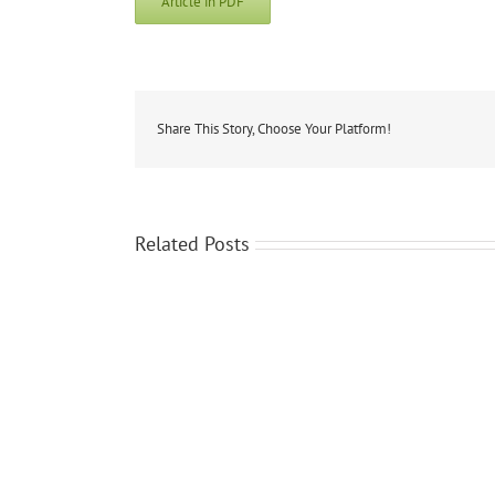
Article in PDF
Share This Story, Choose Your Platform!
Related Posts
Ricardo
Muñoz
Solla
presenta
el
documental
‘Mujeres
hebraístas.
Mujeres
de