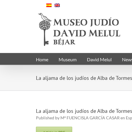
Skip
to
content
Home
Museum
David Melul
New
La aljama de los judíos de Alba de Torme
La aljama de los judíos de Alba de Torme
Published by Mª FUENCISLA GARCÍA CASAR en Espacio,