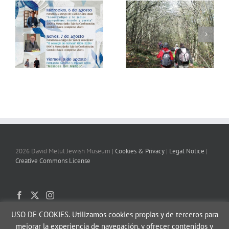
ar
Béjar vivirá un fin de
La exposición ‘Los
semana judío
viajes del pueblo judío’
e
inolvidable del 13 al 14
llega a Béjar
de septiembre
2026 David Melul Jewish Museum |
Cookies & Privacy
|
Legal Notice
|
Creative Commons License
USO DE COOKIES.
Utilizamos cookies propias y de terceros para
mejorar la experiencia de navegación, y ofrecer contenidos y