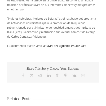
de estos estudios ha tenido en la universidad, así como su arraigada
tradición histórica a través de sus referentes pioneros y más próximos
en el tiempo.
“Mujeres hebraístas. Mujeres de Sefarad” es el resultado del programa
de actividades universitarias para la promoción de la igualdad
subvencionada por el Ministerio de Igualdad, a través del Instituto de
las Mujeres, La dirección y realización audiovisual han corrido a cargo
de Carlos González (Visioncut).
El documental puede verse
a través del siguiente enlace web
.
Share This Story, Choose Your Platform!
Facebook
X
Reddit
LinkedIn
Tumblr
Pinterest
Vk
Email
Related Posts