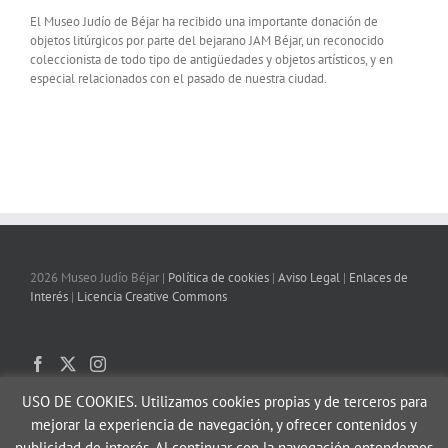
El Museo Judío de Béjar ha recibido una importante donación de
objetos litúrgicos por parte del bejarano JAM Béjar, un reconocido
coleccionista de todo tipo de antigüedades y objetos artísticos, y en
especial relacionados con el pasado de nuestra ciudad.
2026 Museo Judío Béjar |
Política de cookies
|
Aviso Legal
|
Enlaces de
Interés
|
Licencia Creative Commons
USO DE COOKIES.
Utilizamos cookies propias y de terceros para
mejorar la experiencia de navegación, y ofrecer contenidos y
publicidad de interés. Al continuar con la navegación entendemos