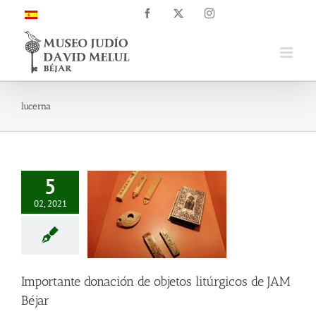
Saltar
Facebook
X
Instagram
al
contenido
lucerna
5
02, 2021
Importante donación de objetos litúrgicos de JAM
Béjar