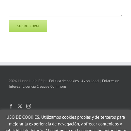
2026 Museo Judío Béjar |
Política de cookies
|
Aviso Legal
|
Enlaces de
Interés
|
Licencia Creative Commons
USO DE COOKIES.
Utilizamos cookies propias y de terceros para
mejorar la experiencia de navegación, y ofrecer contenidos y
publicidad de interés. Al continuar con la navegación entendemos