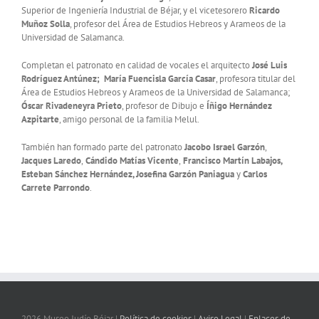
Superior de Ingeniería Industrial de Béjar, y el vicetesorero
Ricardo
Muñoz Solla
, profesor del Área de Estudios Hebreos y Arameos de la
Universidad de Salamanca.
Completan el patronato en calidad de vocales el arquitecto
José Luis
Rodríguez Antúnez;
María Fuencisla García Casar
, profesora titular del
Área de Estudios Hebreos y Arameos de la Universidad de Salamanca;
Óscar Rivadeneyra Prieto
, profesor de Dibujo e
Íñigo Hernández
Azpitarte
, amigo personal de la familia Melul.
También han formado parte del patronato
Jacobo Israel Garzón
,
Jacques Laredo
,
Cándido Matías Vicente
,
Francisco Martín Labajos,
Esteban Sánchez Hernández, Josefina Garzón Paniagua
y
Carlos
Carrete Parrondo
.
2026 Museo Judío Béjar |
Política de cookies
|
Aviso Legal
|
Enlaces de