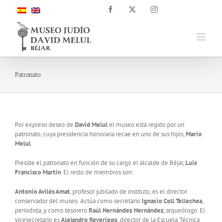
Saltar
Facebook
X
Instagram
al
contenido
Patronato
Por expreso deseo de
David Melul
el museo está regido por un
patronato, cuya presidencia honoraria recae en uno de sus hijos,
Mario
Melul
.
Preside el patronato en función de su cargo el alcalde de Béjar,
Luis
Francisco Martín
. El resto de miembros son:
Antonio Avilés Amat
, profesor jubilado de instituto, es el director
conservador del museo. Actúa como secretario
Ignacio Coll Tellechea
,
periodista, y como tesorero
Raúl Hernández
Hernández
, arqueólogo. El
vicesecretario es
Alejandro Reveriego
, director de la Escuela Técnica