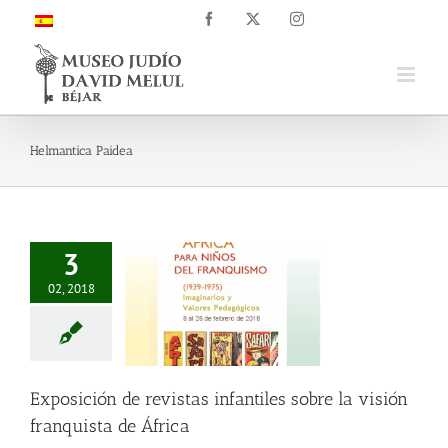
Saltar
Facebook
X
Instagram
al
contenido
Helmantica Paidea
3
02, 2018
Exposición de revistas infantiles sobre la visión
franquista de África