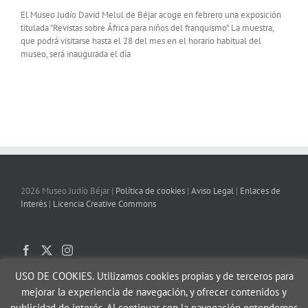
El Museo Judío David Melul de Béjar acoge en febrero una exposición
titulada "Revistas sobre África para niños del franquismo". La muestra,
que podrá visitarse hasta el 28 del mes en el horario habitual del
museo, será inaugurada el día
2026 Museo Judío Béjar |
Política de cookies
|
Aviso Legal
|
Enlaces de
Interés
|
Licencia Creative Commons
USO DE COOKIES.
Utilizamos cookies propias y de terceros para
mejorar la experiencia de navegación, y ofrecer contenidos y
publicidad de interés. Al continuar con la navegación entendemos