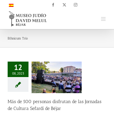
Saltar
Facebook
X
Instagram
al
contenido
Ethnicum Trío
12
08, 2023
Más de 500 personas disfrutan de las Jornadas
de Cultura Sefardí de Béjar