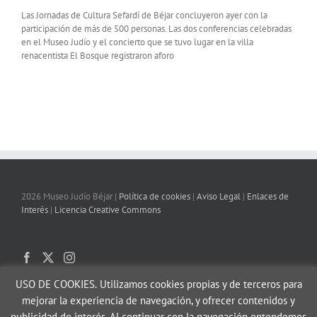
Las Jornadas de Cultura Sefardí de Béjar concluyeron ayer con la
participación de más de 500 personas. Las dos conferencias celebradas
en el Museo Judío y el concierto que se tuvo lugar en la villa
renacentista El Bosque registraron aforo
2026 Museo Judío Béjar |
Política de cookies
|
Aviso Legal
|
Enlaces de
Interés
|
Licencia Creative Commons
USO DE COOKIES.
Utilizamos cookies propias y de terceros para
mejorar la experiencia de navegación, y ofrecer contenidos y
publicidad de interés. Al continuar con la navegación entendemos