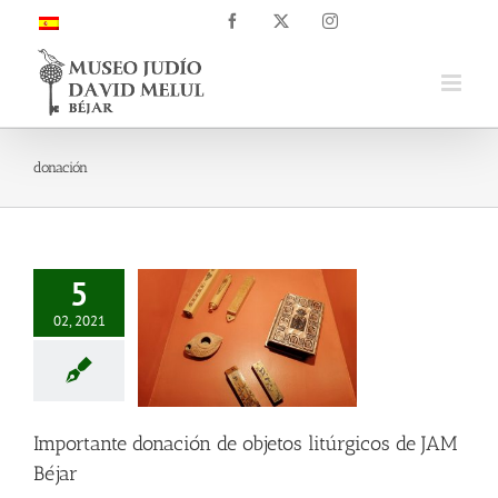
Saltar
Facebook
X
Instagram
al
contenido
donación
5
02, 2021
Importante donación de objetos litúrgicos de JAM
Béjar