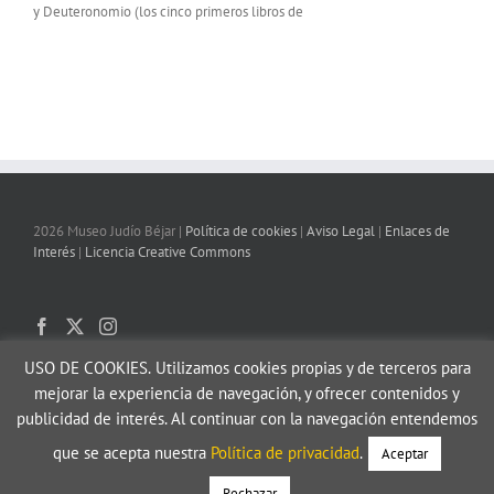
y Deuteronomio (los cinco primeros libros de
2026 Museo Judío Béjar |
Política de cookies
|
Aviso Legal
|
Enlaces de
Interés
|
Licencia Creative Commons
USO DE COOKIES.
Utilizamos cookies propias y de terceros para
mejorar la experiencia de navegación, y ofrecer contenidos y
publicidad de interés. Al continuar con la navegación entendemos
que se acepta nuestra
Política de privacidad
.
Aceptar
Rechazar