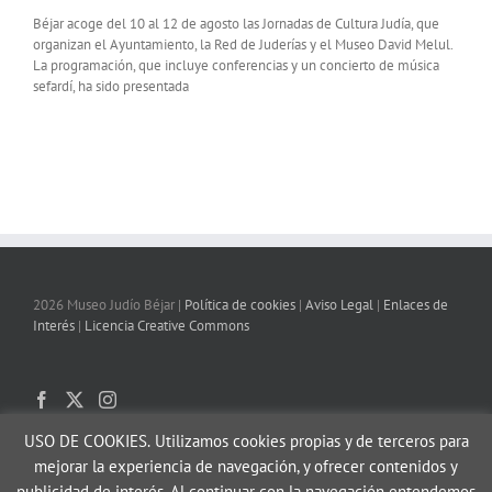
Béjar acoge del 10 al 12 de agosto las Jornadas de Cultura Judía, que
organizan el Ayuntamiento, la Red de Juderías y el Museo David Melul.
La programación, que incluye conferencias y un concierto de música
sefardí, ha sido presentada
2026 Museo Judío Béjar |
Política de cookies
|
Aviso Legal
|
Enlaces de
Interés
|
Licencia Creative Commons
USO DE COOKIES.
Utilizamos cookies propias y de terceros para
mejorar la experiencia de navegación, y ofrecer contenidos y
publicidad de interés. Al continuar con la navegación entendemos