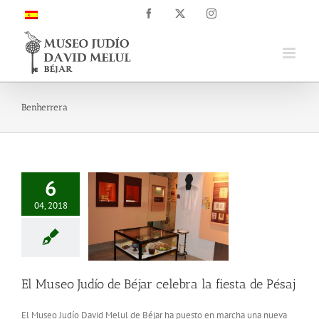
Saltar
Facebook
X
Instagram
al
contenido
Benherrera
6
04, 2018
El Museo Judío de Béjar celebra la fiesta de Pésaj
El Museo Judío David Melul de Béjar ha puesto en marcha una nueva