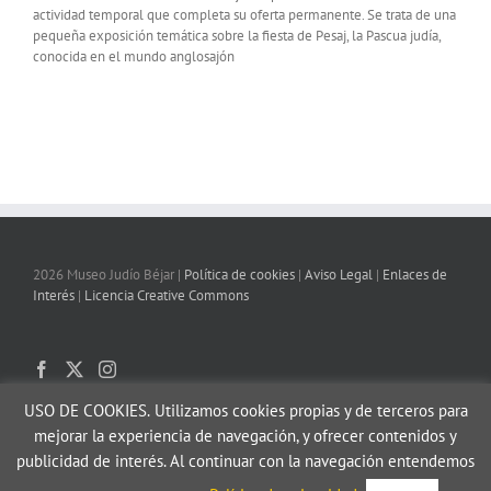
actividad temporal que completa su oferta permanente. Se trata de una
pequeña exposición temática sobre la fiesta de Pesaj, la Pascua judía,
conocida en el mundo anglosajón
2026 Museo Judío Béjar |
Política de cookies
|
Aviso Legal
|
Enlaces de
Interés
|
Licencia Creative Commons
USO DE COOKIES.
Utilizamos cookies propias y de terceros para
mejorar la experiencia de navegación, y ofrecer contenidos y
publicidad de interés. Al continuar con la navegación entendemos