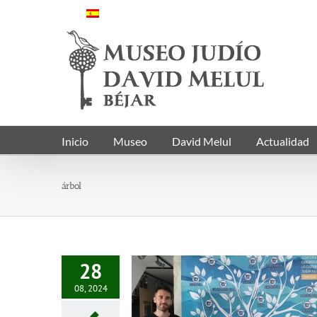
Saltar
al
contenido
Inicio
Museo
David Melul
Actualidad
árbol
28
08, 2024