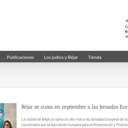
C/
B
Ve
Publicaciones
Los judíos y Béjar
Tienda
Béjar se suma en septiembre a las Jornadas Eur
La ciudad de Béjar se suma un año más a las Jornadas Europeas de la Cu
coordinados por la Asociación Europea para la Preservación y Promoc