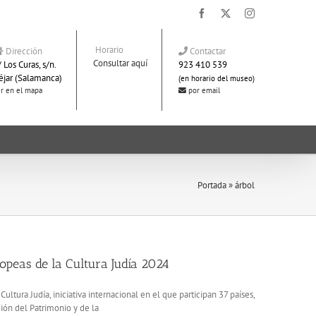
Facebook
X
Instagram
Horario
Dirección
Contactar
Consultar aquí
 Los Curas, s/n.
923 410 539
éjar (Salamanca)
(en horario del museo)
r en el mapa
por email
Portada
»
árbol
opeas de la Cultura Judía 2024
ltura Judía, iniciativa internacional en el que participan 37 países,
ión del Patrimonio y de la