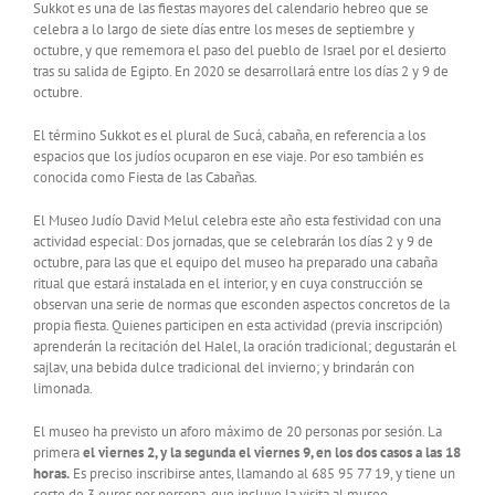
Sukkot es una de las fiestas mayores del calendario hebreo que se
celebra a lo largo de siete días entre los meses de septiembre y
octubre, y que rememora el paso del pueblo de Israel por el desierto
tras su salida de Egipto. En 2020 se desarrollará entre los días 2 y 9 de
octubre.
El término Sukkot es el plural de Sucá, cabaña, en referencia a los
espacios que los judíos ocuparon en ese viaje. Por eso también es
conocida como Fiesta de las Cabañas.
El Museo Judío David Melul celebra este año esta festividad con una
actividad especial: Dos jornadas, que se celebrarán los días 2 y 9 de
octubre, para las que el equipo del museo ha preparado una cabaña
ritual que estará instalada en el interior, y en cuya construcción se
observan una serie de normas que esconden aspectos concretos de la
propia fiesta. Quienes participen en esta actividad (previa inscripción)
aprenderán la recitación del Halel, la oración tradicional; degustarán el
sajlav, una bebida dulce tradicional del invierno; y brindarán con
limonada.
El museo ha previsto un aforo máximo de 20 personas por sesión. La
primera
el viernes 2, y la segunda el viernes 9, en los dos casos a las 18
horas.
Es preciso inscribirse antes, llamando al 685 95 77 19, y tiene un
coste de 3 euros por persona, que incluye la visita al museo.