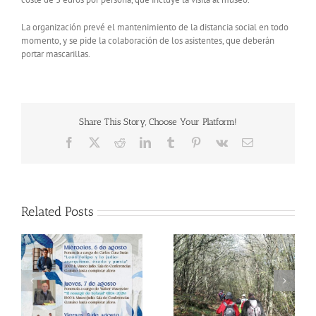
La organización prevé el mantenimiento de la distancia social en todo
momento, y se pide la colaboración de los asistentes, que deberán
portar mascarillas.
Share This Story, Choose Your Platform!
Facebook
X
Reddit
LinkedIn
Tumblr
Pinterest
Vk
Email
Related Posts
ar
Béjar vivirá un fin de
La exposición ‘Los
semana judío
viajes del pueblo judío’
e
inolvidable del 13 al 14
llega a Béjar