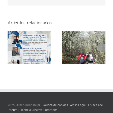
electrónico
Artículos relacionados
2026 Museo Judío Béjar |
Política de cookies
|
Aviso Legal
|
Enlaces de
Interés
|
Licencia Creative Commons