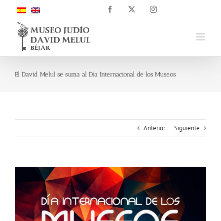
Saltar
Facebook
X
Instagram
al
contenido
El David Melul se suma al Día Internacional de los Museos
Anterior
Siguiente