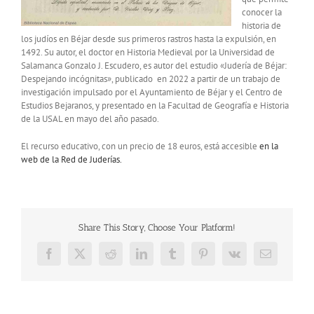
conocer la
historia de
los judíos en Béjar desde sus primeros rastros hasta la expulsión, en
1492. Su autor, el doctor en Historia Medieval por la Universidad de
Salamanca Gonzalo J. Escudero, es autor del estudio «Judería de Béjar:
Despejando incógnitas», publicado en 2022 a partir de un trabajo de
investigación impulsado por el Ayuntamiento de Béjar y el Centro de
Estudios Bejaranos, y presentado en la Facultad de Geografía e Historia
de la USAL en mayo del año pasado.
El recurso educativo, con un precio de 18 euros, está accesible
en la
web de la Red de Juderías.
Share This Story, Choose Your Platform!
Facebook
X
Reddit
LinkedIn
Tumblr
Pinterest
Vk
Correo
electrónico