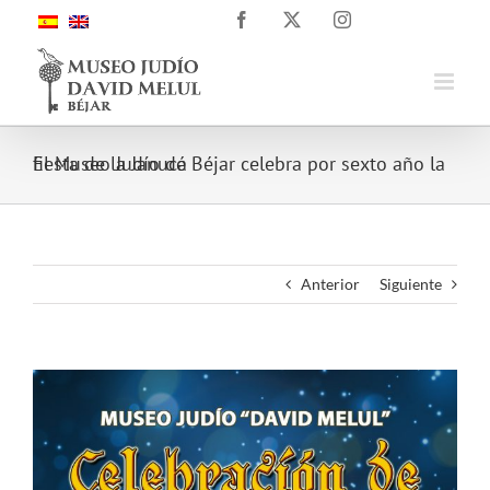
Saltar
Facebook
X
Instagram
al
contenido
El Museo Judío de Béjar celebra por sexto año la fiesta de la Janucá
Anterior
Siguiente