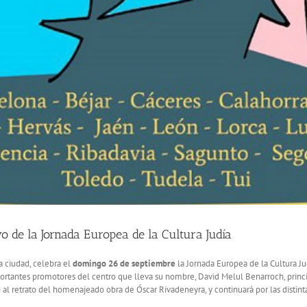
 de la Jornada Europea de la Cultura Judía
a ciudad, celebra el
domingo 26 de septiembre
la Jornada Europea de la Cultura Jud
rtantes promotores del centro que lleva su nombre, David Melul Benarroch, princi
tro al retrato del homenajeado obra de Óscar Rivadeneyra, y continuará por las distint