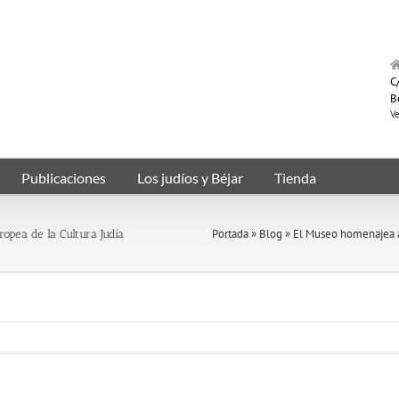
C/
B
Ve
Publicaciones
Los judíos y Béjar
Tienda
Portada
»
Blog
»
El Museo homenajea a 
opea de la Cultura Judía