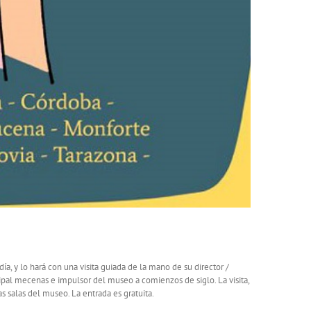
ía, y lo hará con una visita guiada de la mano de su director /
pal mecenas e impulsor del museo a comienzos de siglo. La visita,
as salas del museo. La entrada es gratuita.