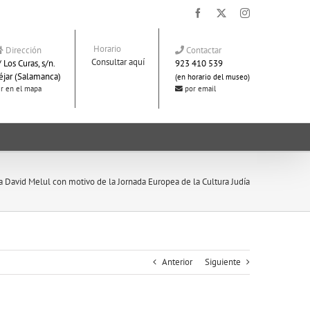
Facebook
X
Instagram
Horario
Dirección
Contactar
Consultar aquí
 Los Curas, s/n.
923 410 539
éjar (Salamanca)
(en horario del museo)
r en el mapa
por email
David Melul con motivo de la Jornada Europea de la Cultura Judía
Anterior
Siguiente