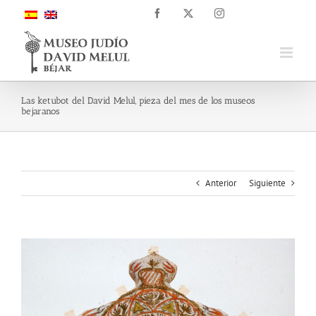
Saltar
Facebook
X
Instagram
al
contenido
Las ketubot del David Melul, pieza del mes de los museos
bejaranos
Anterior
Siguiente