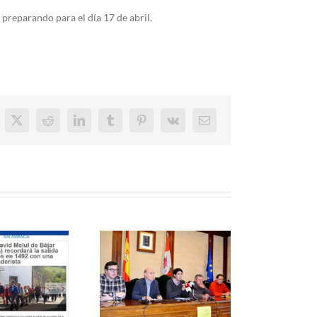
preparando para el día 17 de abril.
cebook
X
Reddit
LinkedIn
Tumblr
Pinterest
Vk
Correo
electrónico