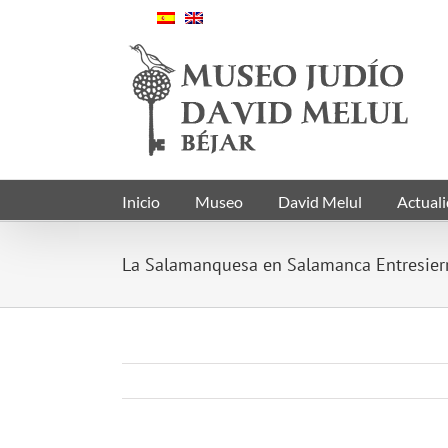
Saltar
al
contenido
Inicio
Museo
David Melul
Actual
La Salamanquesa en Salamanca Entresier