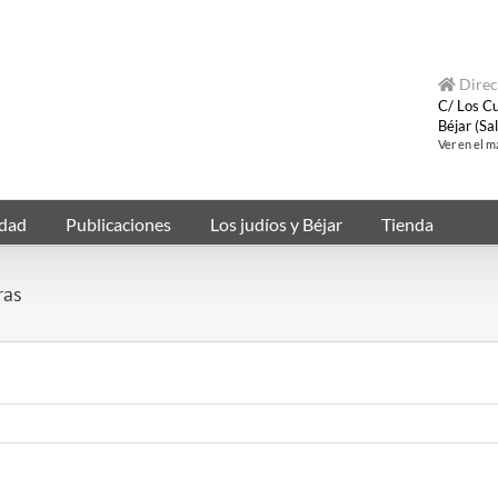
Direc
C/ Los Cu
Béjar (S
Ver en el 
idad
Publicaciones
Los judíos y Béjar
Tienda
ras