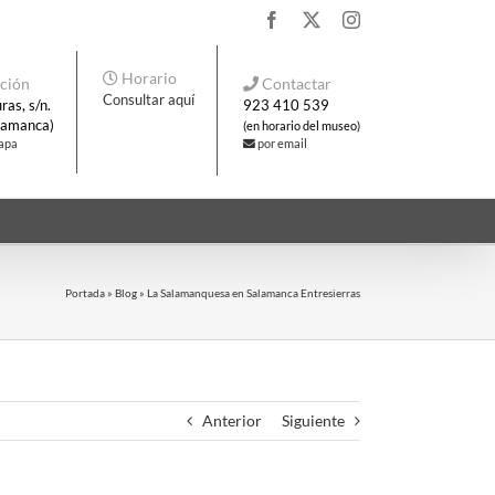
Facebook
X
Instagram
Horario
ción
Contactar
Consultar aquí
ras, s/n.
923 410 539
alamanca)
(en horario del museo)
mapa
por email
Portada
»
Blog
»
La Salamanquesa en Salamanca Entresierras
Anterior
Siguiente