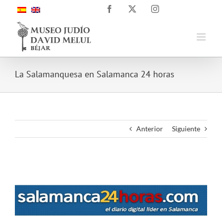
Saltar
Facebook
X
Instagram
al
contenido
La Salamanquesa en Salamanca 24 horas
Anterior
Siguiente