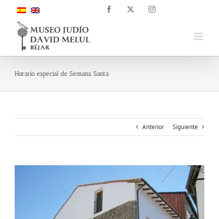
Saltar
Facebook
X
Instagram
al
contenido
Horario especial de Semana Santa
Anterior
Siguiente