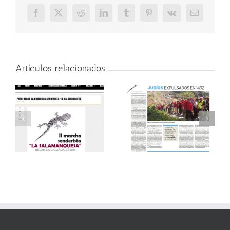
Facebook
X
Reddit
LinkedIn
Tumblr
Pinterest
Vk
Correo
electrónico
Artículos relacionados