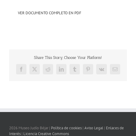
VER DOCUMENTO COMPLETO EN PDF
Share This Story, Choose Your Platform!
Facebook
X
Reddit
LinkedIn
Tumblr
Pinterest
Vk
Correo
electrónico
2026 Museo Judío Béjar |
Política de cookies
|
Aviso Legal
|
Enlaces de
Interés
|
Licencia Creative Commons