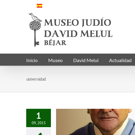
Saltar
al
contenido
Inicio
Museo
David Melul
Actualidad
universidad
1
09, 2015