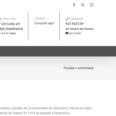
Facebook
X
Instagram
Horario
Dirección
Contactar
Consultar aquí
 Los Curas, s/n.
923 410 539
éjar (Salamanca)
(en horario del museo)
r en el mapa
por email
Portada
»
universidad
tedrático jubilado de la Universidad de Salamanca. Nacido en Gijón
utense de Madrid. En 1974 se trasladó a Salamanca,