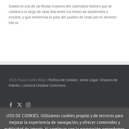
Sukkot es una de las fiestas mayores del calendario hebreo que se
celebra a lo largo de siete días entre los meses de septiembre y
octubre, y que rememora el paso del pueblo de Israel por el desierto
tras su
2026 Museo Judío Béjar |
Política de cookies
|
Aviso Legal
|
Enlaces de
Interés
|
Licencia Creative Commons
USO DE COOKIES.
Utilizamos cookies propias y de terceros para
mejorar la experiencia de navegación, y ofrecer contenidos y
publicidad de interés. Al continuar con la navegación entendemos