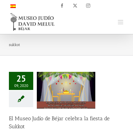
Saltar
Facebook
X
Instagram
al
contenido
sukkot
25
09, 2020
El Museo Judío de Béjar celebra la fiesta de
Sukkot