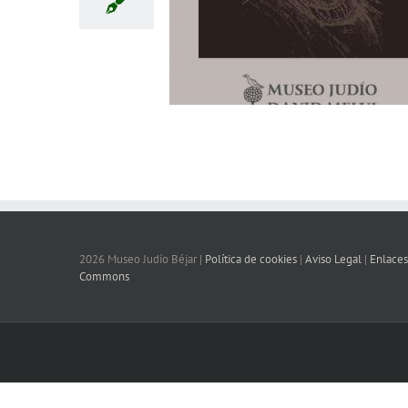
2026 Museo Judío Béjar |
Política de cookies
|
Aviso Legal
|
Enlaces
Commons