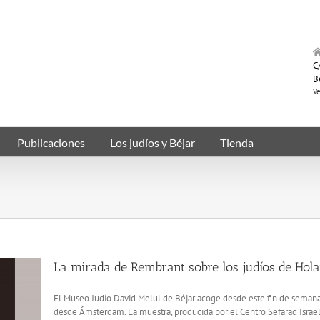
C/
B
Ve
Publicaciones
Los judíos y Béjar
Tienda
La mirada de Rembrant sobre los judíos de Hol
El Museo Judío David Melul de Béjar acoge desde este fin de semana
desde Ámsterdam. La muestra, producida por el Centro Sefarad Israel,