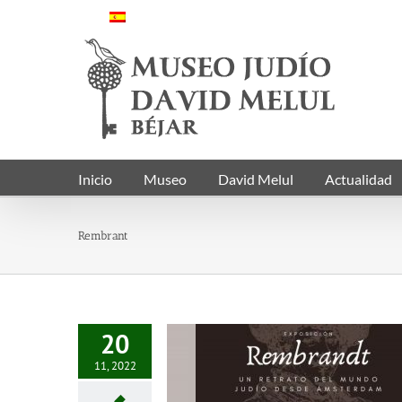
Saltar
al
contenido
Inicio
Museo
David Melul
Actualidad
Rembrant
20
11, 2022