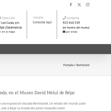
Facebook
X
Instagram
Horario
Dirección
Contactar
Consultar aquí
 Los Curas, s/n.
923 410 539
éjar (Salamanca)
(en horario del museo)
r en el mapa
por email
Portada
»
Rembrant
anda, en el Museo David Melul de Béjar
 una exposición titulada Rembrandt. Un retrato del mundo judío
 trae a Béjar la mirada del pintor holandés sobre