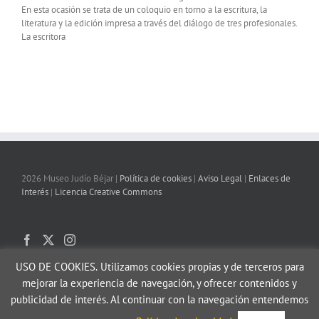
En esta ocasión se trata de un coloquio en torno a la escritura, la
literatura y la edición impresa a través del diálogo de tres profesionales.
La escritora
2026 Museo Judío Béjar |
Política de cookies
|
Aviso Legal
|
Enlaces de
Interés
|
Licencia Creative Commons
USO DE COOKIES.
Utilizamos cookies propias y de terceros para
mejorar la experiencia de navegación, y ofrecer contenidos y
publicidad de interés. Al continuar con la navegación entendemos