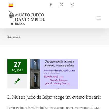
Saltar
Facebook
X
Instagram
al
contenido
literatura
27
10, 2017
El Museo Judío de Béjar acoge un evento literario
El Museo Judío David Melul vuelve a acoger un nuevo evento cultural.