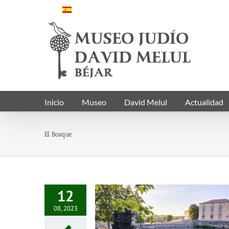
Saltar
al
contenido
Inicio
Museo
David Melul
Actualidad
El Bosque
12
08, 2023