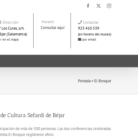
Facebook
X
Instagram
Horario
Dirección
Contactar
Consultar aquí
 Los Curas, s/n.
923 410 539
éjar (Salamanca)
(en horario del museo)
r en el mapa
por email
Portada
»
El Bosque
de Cultura Sefardí de Béjar
ticipación de más de 500 personas. Las dos conferencias celebradas
tista El Bosque registraron aforo